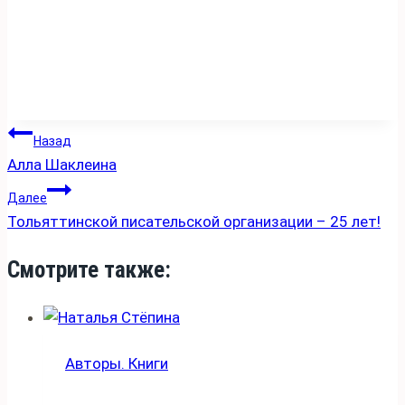
Навигация
Назад
Алла Шаклеина
по
записям
Далее
Тольяттинской писательской организации – 25 лет!
Смотрите также:
Авторы. Книги