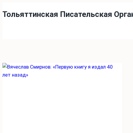
Перейти
Тольяттинская Писательская Орга
к
содержимому