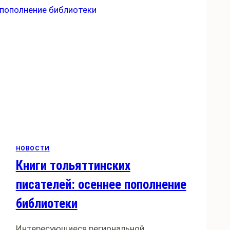
–
13.01.2011)
НОВОСТИ
Книги тольяттинских
писателей: осеннее пополнение
библиотеки
Интересующиеся региональной